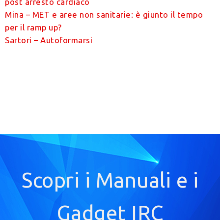
post arresto cardiaco
Mina – MET e aree non sanitarie: è giunto il tempo
per il ramp up?
Sartori – Autoformarsi
Scopri i Manuali e i
Gadget IRC