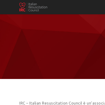
IRC – Italian Resuscitation Council è un’associ