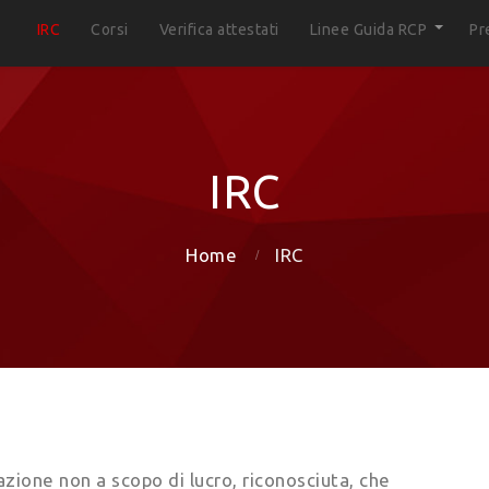
IRC
Corsi
Verifica attestati
Linee Guida RCP
Pr
IRC
Home
IRC
azione non a scopo di lucro, riconosciuta, che