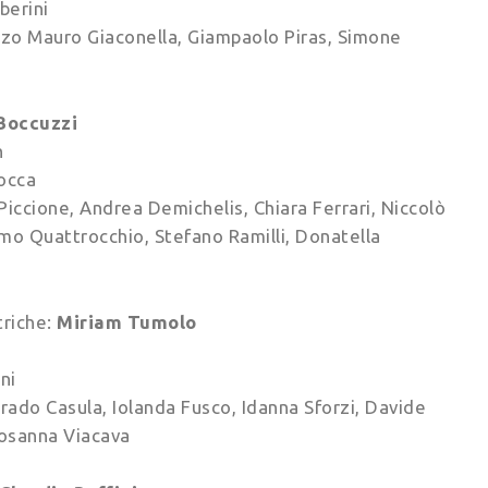
berini
enzo Mauro Giaconella, Giampaolo Piras, Simone
Boccuzzi
n
occa
iccione, Andrea Demichelis, Chiara Ferrari, Niccolò
omo Quattrocchio, Stefano Ramilli, Donatella
riche:
Miriam Tumolo
ni
rrado Casula, Iolanda Fusco, Idanna Sforzi, Davide
 Rosanna Viacava