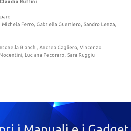
Claudia Ruffini
rparo
Michela Ferro, Gabriella Guerriero, Sandro Lenza,
ntonella Bianchi, Andrea Cagliero, Vincenzo
 Nocentini, Luciana Pecoraro, Sara Ruggiu
pri i Manuali e i Gadget