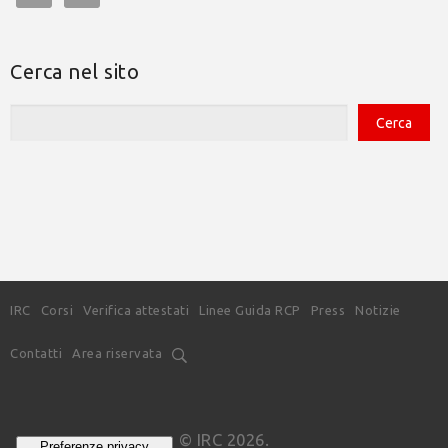
Cerca nel sito
IRC
Corsi
Verifica attestati
Linee Guida RCP
Press
Notizie
Contatti
Area riservata
© IRC 2026.