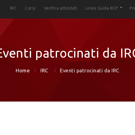
IRC
Corsi
Verifica attestati
Linee Guida RCP
Pr
Eventi patrocinati da IR
Home
IRC
Eventi patrocinati da IRC