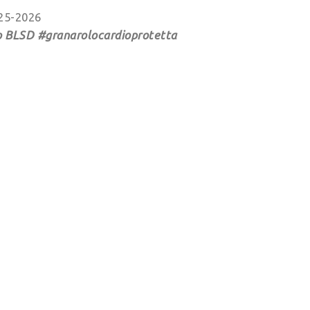
025-2026
so BLSD #granarolocardioprotetta