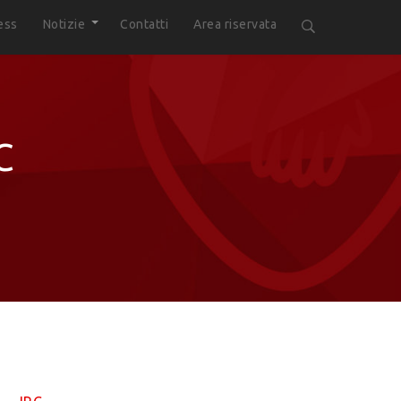
ess
Notizie
Contatti
Area riservata
C