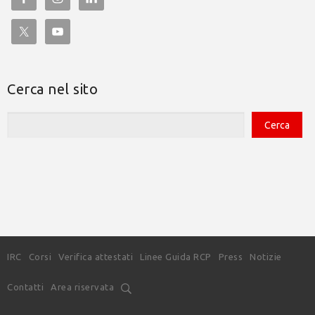
Cerca nel sito
IRC
Corsi
Verifica attestati
Linee Guida RCP
Press
Notizie
Contatti
Area riservata