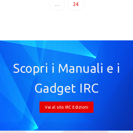
…
24
Scopri i Manuali e i
Gadget IRC
Vai al sito IRC Edizioni