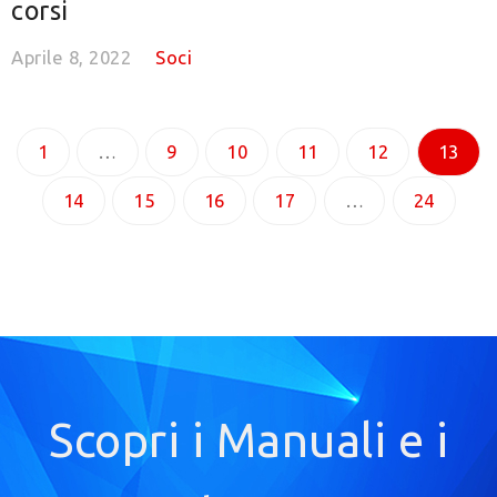
corsi
Aprile 8, 2022
Soci
1
…
9
10
11
12
13
14
15
16
17
…
24
Scopri i Manuali e i