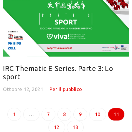
IRC Thematic E-Series. Parte 3: Lo
sport
Ottobre 12, 2021
Per il pubblico
1
…
7
8
9
10
11
12
13