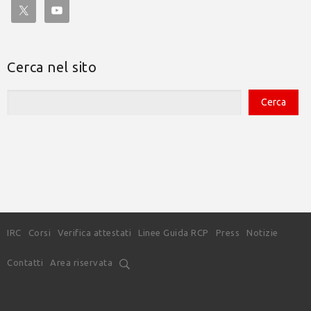
Cerca nel sito
IRC
Corsi
Verifica attestati
Linee Guida RCP
Press
Notizie
Contatti
Area riservata