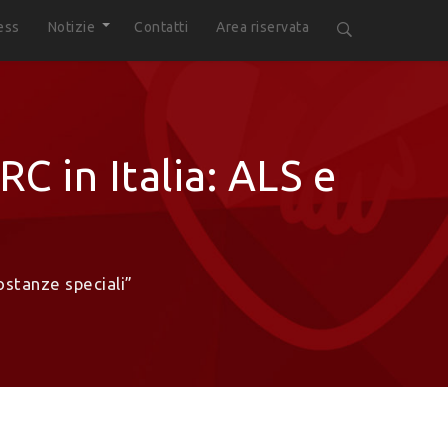
ess
Notizie
Contatti
Area riservata
C in Italia: ALS e
ostanze speciali”