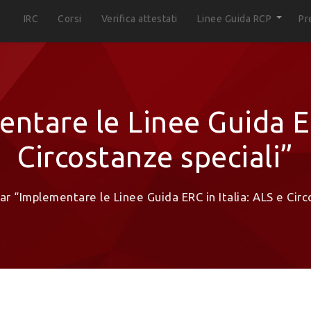
IRC
Corsi
Verifica attestati
Linee Guida RCP
Pr
tare le Linee Guida ER
Circostanze speciali”
r “Implementare le Linee Guida ERC in Italia: ALS e Circ