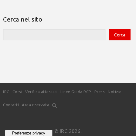
Cerca nel sito
IRC
Corsi
Verifica attestati
Linee Guida RCP
Press
Notizie
Contatti
Area riservata
© IRC 2026.