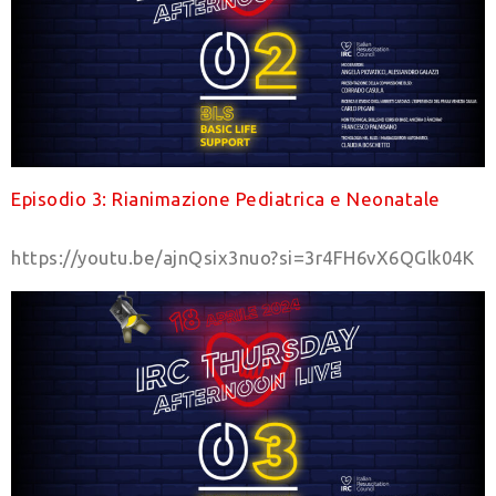
Episodio 3: Rianimazione Pediatrica e Neonatale
https://youtu.be/ajnQsix3nuo?si=3r4FH6vX6QGlk04K