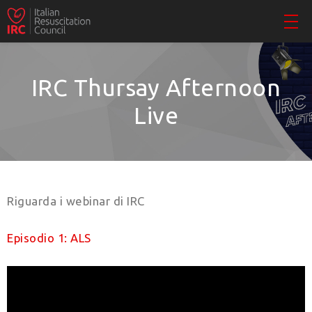
IRC Thursay Afternoon
Live
Riguarda i webinar di IRC
Episodio 1: ALS