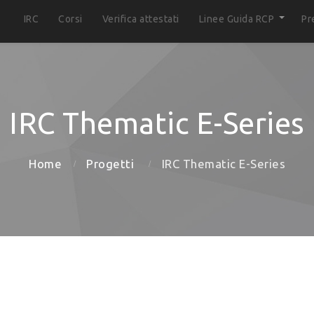
IRC
Corsi
Verifica attestati
Linee Guida RCP
Pr
IRC Thematic E-Series
Home
Progetti
IRC Thematic E-Series