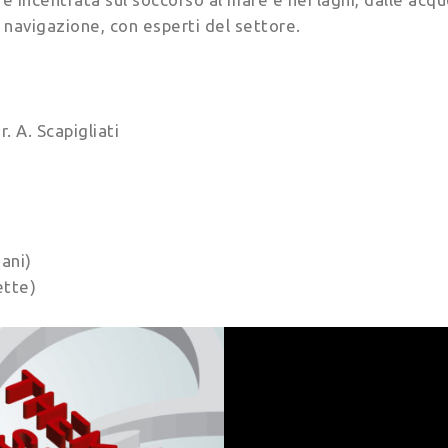
 navigazione, con esperti del settore.
. A. Scapigliati
nani)
ette)