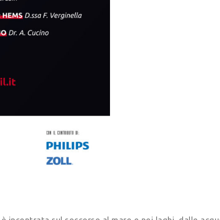
è incentrata sul soccorso al mare e nei laghi, dalle acq