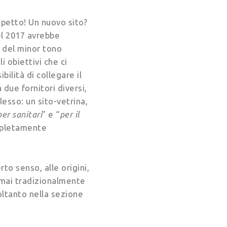
petto! Un nuovo sito?
el 2017 avrebbe
e del minor tono
i obiettivi che ci
ilità di collegare il
 due fornitori diversi,
lesso: un sito-vetrina,
per sanitari
” e “
per il
ompletamente
rto senso, alle origini,
ormai tradizionalmente
oltanto nella sezione