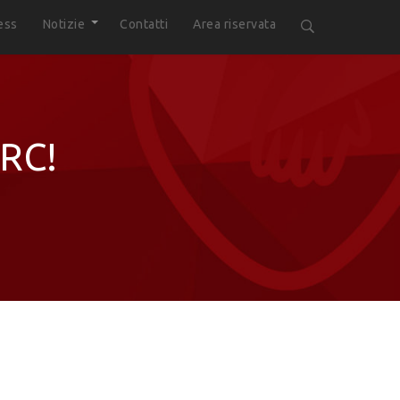
ess
Notizie
Contatti
Area riservata
IRC!