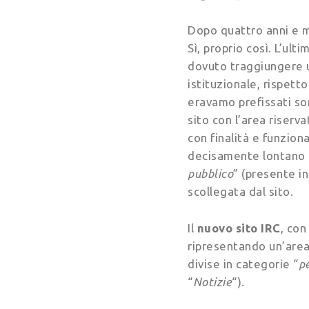
Dopo quattro anni e m
Sì, proprio così. L’ul
dovuto traggiungere un
istituzionale, rispetto
eravamo prefissati son
sito con l’area riserv
con finalità e funzion
decisamente lontano da
pubblico
” (presente i
scollegata dal sito.
Il
nuovo sito IRC
, con
ripresentando un’area
divise in categorie “
pe
“
Notizie
“).