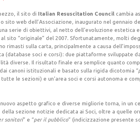
ezzo, il sito di
Italian Resuscitation Council
cambia as
timo sito web dell’Associazione, inaugurato nel gennaio d
a serie di obiettivi, al netto dell’evoluzione estetica 
 al sito “originale” del 2007. Sfortunatamente, molti degl
o rimasti sulla carta, principalmente a causa dell’impossib
ata (database soci e corsi): due piattaforme sviluppate da
alità diverse. Il risultato finale era semplice quanto comp
i canoni istituzionali e basato sulla rigida dicotomia “
n tutte le sezioni) e un’area soci e corsi autonoma e c
 nuovo aspetto grafico e diverse migliorie torna, in un ce
 della sezione notizie dedicata ai Soci, oltre a quelle 
r sanitari
” e “
per il pubblico
” (indicizzazione presente s