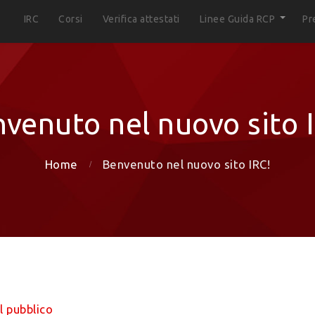
IRC
Corsi
Verifica attestati
Linee Guida RCP
Pr
venuto nel nuovo sito 
Home
Benvenuto nel nuovo sito IRC!
il pubblico