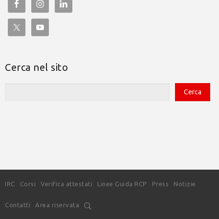
Cerca nel sito
IRC
Corsi
Verifica attestati
Linee Guida RCP
Press
Notizie
Contatti
Area riservata