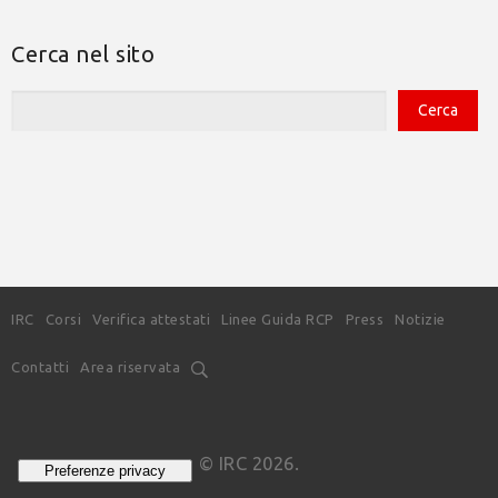
Cerca nel sito
IRC
Corsi
Verifica attestati
Linee Guida RCP
Press
Notizie
Contatti
Area riservata
© IRC 2026.