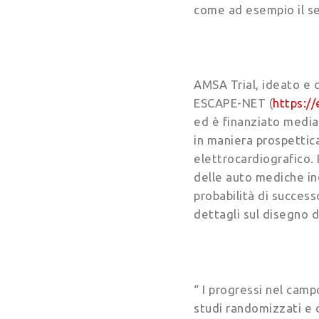
come ad esempio il ser
AMSA Trial, ideato e c
ESCAPE-NET (
https:/
ed è finanziato media
in maniera prospettica
elettrocardiografico. I
delle auto mediche in
probabilità di success
dettagli sul disegno d
“ I progressi nel camp
studi randomizzati e c