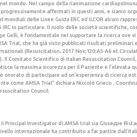
 nel mondo. Nel campo della rianimazione cardiopolmonar
i è progressivamente affermati in questi anni, e siamo org
l mondiali delle Linee Guida ERC ed ILCOR alcuni rappres
di IRC in particolare. Il ruolo delle società scientifiche
ge Gelli, è fondamentale nel supportare la ricerca ove vi
A Trial, che ha già visto pubblicati risultati preliminari 
ernazionali (Resuscitation. 2017 Nov;120:A5-A6 et Circula
. Il Comitato Scientifico di Italian Resuscitation Council
tisce la massima sicurezza per il Paziente e l’elevata q
, è onorato di partecipare ad un’esperienza di ricerca 
nte come AMSA Trial“ dichiara Niccolò Grieco , Coordi
Resuscitation Council.
il Principal Investigator di AMSA trial sia Giuseppe Rista
livello internazionale ha contribuito a far partire dall’It