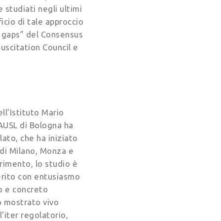
e studiati negli ultimi
icio di tale approccio
e gaps” del Consensus
uscitation Council e
ell’Istituto Mario
 AUSL di Bologna ha
ato, che ha iniziato
 di Milano, Monza e
rimento, lo studio è
aderito con entusiasmo
vo e concreto
no mostrato vivo
’iter regolatorio,