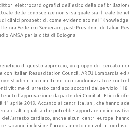
dittori elettrocardiografici dell’esito della defibrillazion
ttuale delle conoscenze non si sa quale sia il reale benef
di clinici prospettici, come evidenziato nei “Knowledg
afferma Federico Semeraro, past-President di Italian Res
udio AMSA per la città di Bologna.
 beneficio di questo approccio, un gruppo di ricercatori d
ne con Italian Resuscitation Council, AREU Lombardia ed
uno studio clinico multicentrico randomizzato e controll
nti vittime di arresto cardiaco soccorsi dal servizio 118
enuto l’approvazione da parte dei Comitati Etici di rife
 il 1° aprile 2019. Accanto ai centri italiani, che hanno 
icerca di alta qualità che potrebbe apportare un innovati
a dell’arresto cardiaco, anche alcuni centri europei han
o e saranno inclusi nell’arruolamento una volta concluso l