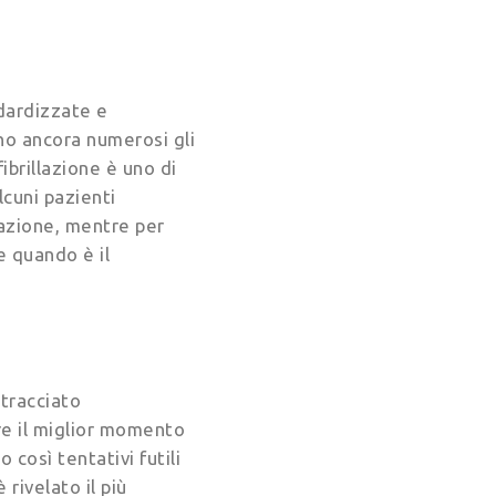
dardizzate e
no ancora numerosi gli
ibrillazione è uno di
lcuni pazienti
lazione, mentre per
e quando è il
 tracciato
re il miglior momento
 così tentativi futili
rivelato il più