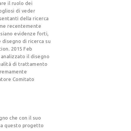
e il ruolo dei
ogliosi di veder
entanti della ricerca
, come recentemente
 siano evidenze forti,
e disegno di ricerca su
tion. 2015 Feb
, analizzato il disegno
ualità di trattamento
estremamente
natore Comitato
gno che con il suo
alia questo progetto