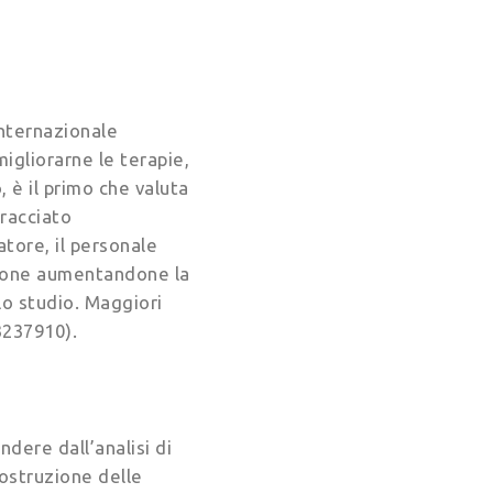
internazionale
migliorarne le terapie,
è il primo che valuta
tracciato
latore, il personale
azione aumentandone la
lo studio. Maggiori
3237910).
dere dall’analisi di
costruzione delle