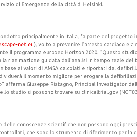
vizio di Emergenze della città di Helsinki.
ondotto principalmente in Italia, fa parte del progetto 
/escape-net.eu
), volto a prevenire l’arresto cardiaco e a 
nte il programma europeo Horizon 2020. “Questo studio, 
 la rianimazione guidata dall’analisi in tempo reale del 
n base ai valori di AMSA calcolati e riportati dal defibril
dividuerà il momento migliore per erogare la defibrill
o” afferma Giuseppe Ristagno, Principal Investigator del
ello studio si possono trovare su clinicaltrial.gov (NCT0
o delle conoscenze scientifiche non possono oggi prescin
ontrollati, che sono lo strumento di riferimento per la 