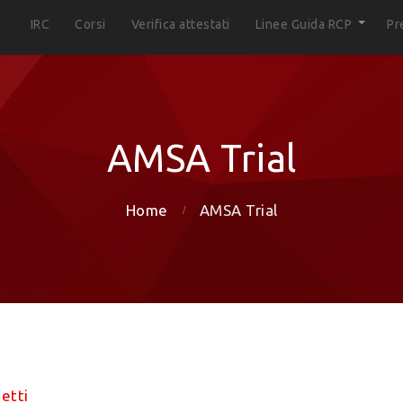
IRC
Corsi
Verifica attestati
Linee Guida RCP
Pr
AMSA Trial
Home
AMSA Trial
etti