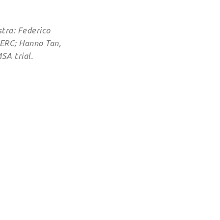
tra: Federico
 ERC; Hanno Tan,
SA trial.