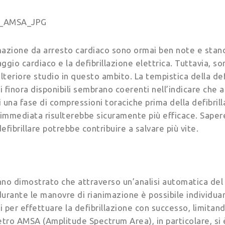
mazione da arresto cardiaco sono ormai ben note e stan
io cardiaco e la defibrillazione elettrica. Tuttavia, so
ulteriore studio in questo ambito. La tempistica della def
ti finora disponibili sembrano coerenti nell’indicare che a
 una fase di compressioni toraciche prima della defibril
ne immediata risulterebbe sicuramente più efficace. Saper
ibrillare potrebbe contribuire a salvare più vite.
nno dimostrato che attraverso un’analisi automatica del
durante le manovre di rianimazione è possibile individua
i per effettuare la defibrillazione con successo, limitando
etro AMSA (Amplitude Spectrum Area), in particolare, si è 