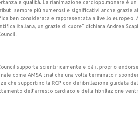
rtanza e qualità. La rianimazione cardiopolmonare è un a
buti sempre più numerosi e significativi anche grazie ai 
fica ben considerata e rappresentata a livello europeo. 
ntifica italiana, un grazie di cuore” dichiara Andrea Scapi
Council.
 Council supporta scientificamente e dà il proprio endor
ionale come AMSA trial che una volta terminato risponder
e che supportino la RCP con defibrillazione guidata dall
attamento dell’arresto cardiaco e della fibrillazione ven