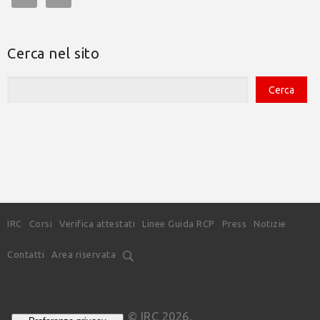
Cerca nel sito
IRC
Corsi
Verifica attestati
Linee Guida RCP
Press
Notizie
Contatti
Area riservata
© IRC 2026.