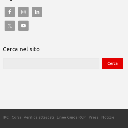
Cerca nel sito
IRC
Corsi
Verifica attestati
Linee Guida RCP
Press
Notizie