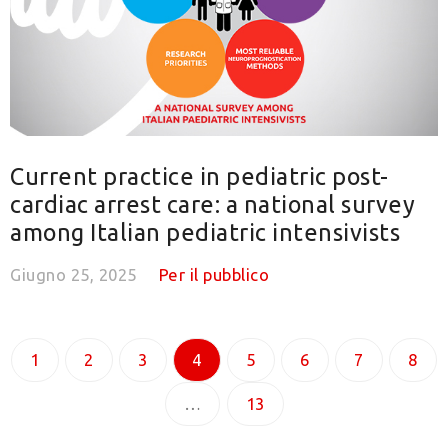
Current practice in pediatric post-
cardiac arrest care: a national survey
among Italian pediatric intensivists
Giugno 25, 2025
Per il pubblico
1
2
3
4
5
6
7
8
…
13