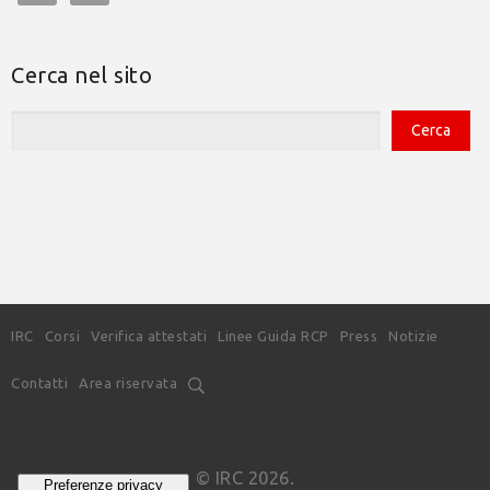
Cerca nel sito
IRC
Corsi
Verifica attestati
Linee Guida RCP
Press
Notizie
Contatti
Area riservata
© IRC 2026.